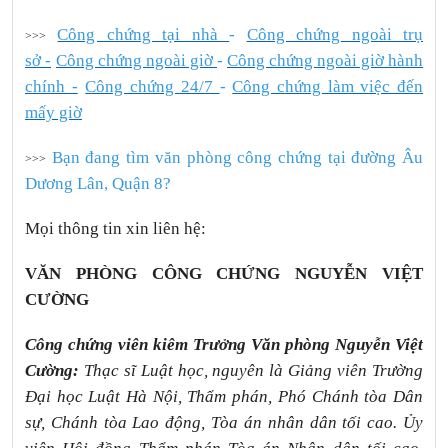
Công chứng tại nhà
-
Công chứng ngoài trụ
>>>
sở -
Công chứng ngoài giờ
-
Công chứng ngoài giờ hành
chính -
Công chứng 24/7
-
Công chứng làm việc đến
mấy giờ
Bạn đang tìm văn phòng công chứng tại đường Âu
>>>
Dương Lân, Quận 8?
Mọi thông tin xin liên hệ:
VĂN PHÒNG CÔNG CHỨNG NGUYỄN VIỆT
CƯỜNG
Công chứng viên kiêm Trưởng Văn phòng Nguyễn Việt
Cường:
Thạc sĩ Luật học, nguyên là Giảng viên Trường
Đại học Luật Hà Nội, Thẩm phán, Phó Chánh tòa Dân
sự, Chánh tòa Lao động, Tòa án nhân dân tối cao. Ủy