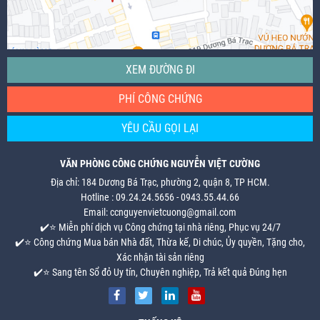
XEM ĐƯỜNG ĐI
PHÍ CÔNG CHỨNG
YÊU CẦU GỌI LẠI
VĂN PHÒNG CÔNG CHỨNG NGUYỄN VIỆT CƯỜNG
Địa chỉ: 184 Dương Bá Trạc, phường 2, quận 8, TP HCM.
Hotline : 09.24.24.5656 - 0943.55.44.66
Email: ccnguyenvietcuong@gmail.com
✔️⭐ Miễn phí dịch vụ Công chứng tại nhà riêng, Phục vụ 24/7
✔️⭐ Công chứng Mua bán Nhà đất, Thừa kế, Di chúc, Ủy quyền, Tặng cho,
Xác nhận tài sản riêng
✔️⭐ Sang tên Sổ đỏ Uy tín, Chuyên nghiệp, Trả kết quả Đúng hẹn