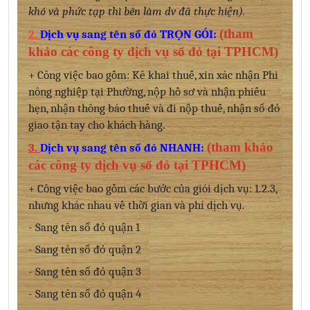
khó và phức tạp thì bên làm dv đã thực hiện).
(tham
2.
Dịch vụ sang tên sổ đỏ TRỌN GÓI
:
khảo các công ty dịch vụ sổ đỏ tại TPHCM)
+ Công việc bao gồm: Kê khai thuế, xin xác nhận Phi
nông nghiệp tại Phường, nộp hồ sơ và nhận phiếu
hẹn, nhận thông báo thuế và đi nộp thuế, nhận sổ đỏ
giao tận tay cho khách hàng.
(tham khảo
3.
Dịch vụ sang tên sổ đỏ NHANH:
các công ty dịch vụ sổ đỏ tại TPHCM)
+ Công việc bao gồm các bước của giói dịch vụ: 1.2.3,
nhưng khác nhau về thời gian và phí dịch vụ.
- Sang tên sổ đỏ quận 1
- Sang tên sổ đỏ quận 2
- Sang tên sổ đỏ quận 3
- Sang tên sổ đỏ quận 4