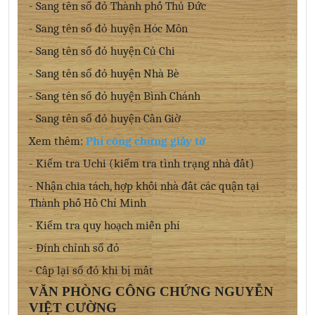
- Sang tên sổ đỏ Thành phố Thủ Đức
- Sang tên sổ đỏ huyện Hóc Môn
- Sang tên sổ đỏ huyện Củ Chi
- Sang tên sổ đỏ huyện Nhà Bè
- Sang tên sổ đỏ huyện Bình Chánh
- Sang tên sổ đỏ huyện Cần Giờ
Xem thêm:
Phí công chứng giấy tờ
- Kiểm tra Uchi (kiểm tra tình trạng nhà đất)
- Nhận chia tách, hợp khối nhà đất các quận tại
Thành phố Hồ Chí Minh
- Kiểm tra quy hoạch miễn phí
- Đính chỉnh sổ đỏ
- Cấp lại sổ đỏ khi bị mất
VĂN PHÒNG CÔNG CHỨNG NGUYỄN
VIỆT CƯỜNG