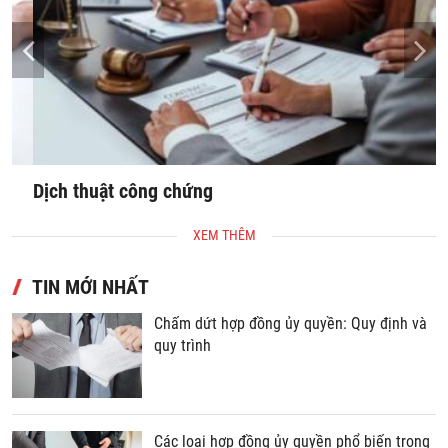
Dịch thuật công chứng
S
XEM THÊM
TIN MỚI NHẤT
Chấm dứt hợp đồng ủy quyền: Quy định và
quy trình
Các loại hợp đồng ủy quyền phổ biến trong