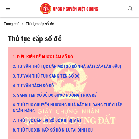
Trang chủ
Thủ tục cấp sổ đỏ
Thủ tục cấp sổ đỏ
1. ĐIỀU KIỆN ĐỂ ĐƯỢC LÀM SỔ ĐỎ
2. TƯ VẤN THỦ TỤC CẤP MỚI SỔ ĐỎ NHÀ ĐẤT(CẤP LẦN ĐẦU)
3. TƯ VẤN THỦ TỤC SANG TÊN SỔ ĐỎ
4. TƯ VẤN TÁCH SỔ ĐỎ
5. SANG TÊN SỔ ĐỎ DO ĐƯỢC HƯỞNG THỪA KẾ
6. THỦ TỤC CHUYỂN NHƯỢNG NHÀ ĐẤT KHI ĐANG THẾ CHẤP
NGÂN HÀNG
7. THỦ TỤC CẤP LẠI SỔ ĐỎ KHI BỊ MẤT
8. THỦ TỤC XIN CẤP SỔ ĐỎ NHÀ TÁI ĐỊNH CƯ