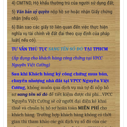
4) CMTND, Hộ khẩu thường trú của người sử dụng đất;
5)
Văn bản uỷ quyền
nộp hồ sơ hoặc nhận Giấy chứng
nhận (nếu có).
6) Bản sao các giấy tờ liên quan đến việc thực hiện
nghĩa vụ tài chính về đất đai theo quy định của pháp
luật( nếu có).
TƯ VẤN THỦ TỤC
SANG TÊN SỔ ĐỎ
TẠI TPHCM
(Áp dụng cho khách hàng công chứng tại VPCC
Nguyễn Việt Cường)
Sau khi Khách hàng ký công chứng mua bán,
chuyển nhượng nhà đất tại VPCC Nguyễn Việt
Cường,
không muốn qua dịch vụ mà tự đi nộp hồ
sơ
sang tên sổ đỏ
để tiết kiệm được chi phí...VPCC
Nguyễn Việt Cường sẽ cử người đại diện kê khai
thuế và chuẩn bị hồ sơ hoàn toàn
MIỄN PHÍ
cho
khách hàng. Trường hợp khách hàng không có thời
gian thì tham khảo các gói dịch vụ sổ đỏ của các