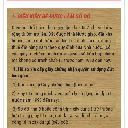
1. ĐIỀU KIỆN ĐỂ ĐƯỢC
LÀM SỔ ĐỎ
Diện tích tối thiểu theo quy định là 30m2, chiều dài và
rộng từ 3m trở lên. Đất được Nhà Nước giao, đất khai
hoang, hoặc đất được sử dụng ổn định lâu dài, đóng
thuế đất hàng năm theo quy định của Nhà nước. (có
các giấy tờ chứng minh được quyền sở hữu hợp pháp)
mà không có tranh chấp từ trước năm 1993 đến nay.
1. Hồ sơ xin cấp giấy chứng nhận quyền sử dụng đất
bao gồm:
1) Đơn xin cấp Giấy chứng nhận (theo mẫu);
2) Giấy tờ chứng minh viêc quản lý sử dụng ổn định từ
trước năm 1993 đến nay;
3) Sơ đồ nhà ở hoặc công trình xây dựng ( trừ trường
hợp trong giấy tờ nhà , đất đã có sơ đồ nhà ở hoặc
công trình xây dựng) (nếu có);