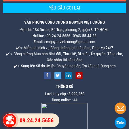
YÊU CẦU GỌI LẠI
VĂN PHÒNG CÔNG CHỨNG NGUYỄN VIỆT CƯỜNG
Địa chỉ: 184 Dương Bá Trạc, phường 2, quận 8, TP HCM.
Hotline : 09.24.24.5656 - 0943.55.44.66
Email: ccnguyenvietcuong@gmail.com
✔️⭐ Miễn phí dịch vụ Công chứng tại nhà riêng, Phục vụ 24/7
✔️⭐ Công chứng Mua bán Nhà đất, Thừa kế, Di chúc, Ủy quyền, Tặng cho,
Xác nhận tài sản riêng
✔️⭐ Sang tên Sổ đỏ Uy tín, Chuyên nghiệp, Trả kết quả Đúng hẹn
THỐNG KÊ
Lượt truy cập : 8,999,260
Đang online : 44
09.24.24.5656