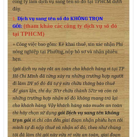
công ty làm dịch vụ sang tên sổ đỏ tại TPHCM dưới
đây.
1.
Dịch vụ sang tên sổ đỏ KHÔNG TRỌN
(tham khảo các công ty dịch vụ sổ đỏ
GÓI:
tại TPHCM)
+ Công việc bao gồm: Kê khai thuế, xin xác nhận Phi
nông nghiệp tại Phường, nộp hồ sơ và nhận phiếu
hẹn.
(gói dịch vụ này rất an toàn cho khách hàng vì tại TP
Hồ Chí Minh đã từng xảy ra những trường hợp người
đi làm DV sổ đỏ đã tự ý sửa chữa thông báo thuế
để gian lận, thí dụ: 37tr chữa thành 57tr và còn có
những trường hợp nhận sổ đỏ không mang trả lại
cho khách hàng. Vậy khách hàng nào muốn an toàn
thì hãy chọn sử dụng
gói Dịch vụ sang tên không
trọn gói
vì chỉ cần đến giai đoạn nhận phiếu hẹn rồi
mình tự đi nộp thuế và nhận sổ đỏ, theo như chúng
tôi đã làm thì gói này vừa rẻ vừa an toàn, giai đoạn