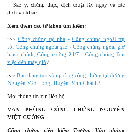
+ Sao y, chứng thực, dịch thuật lấy ngay và các
dịch vụ khác…
Xem thêm các từ khóa tìm kiếm:
Công chứng tại nhà
-
Công chứng ngoài trụ
>>>
sở
,
Công chứng ngoài giờ
-
Công chứng ngoài giờ
hành chính
,
Công chứng 24/7
-
Công chứng làm
việc đến mấy giờ
?
Bạn đang tìm văn phòng công chứng tại đường
>>>
Nguyễn Văn Long,
Huyện Bình Chánh
?
Mọi thông tin xin liên hệ:
VĂN PHÒNG CÔNG CHỨNG NGUYỄN
VIỆT CƯỜNG
Công chứng viên kiêm Trưởng Văn phòng