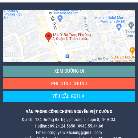
XEM ĐƯỜNG ĐI
PHÍ CÔNG CHỨNG
YÊU CẦU GỌI LẠI
VĂN PHÒNG CÔNG CHỨNG NGUYỄN VIỆT CƯỜNG
Địa chỉ: 184 Dương Bá Trạc, phường 2, quận 8, TP HCM.
Hotline : 09.24.24.5656 - 0943.55.44.66
Email: ccnguyenvietcuong@gmail.com