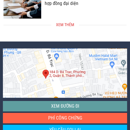
hợp đồng đại diện
XEM THÊM
XEM ĐƯỜNG ĐI
PHÍ CÔNG CHỨNG
YÊU CẦU GỌI LẠI