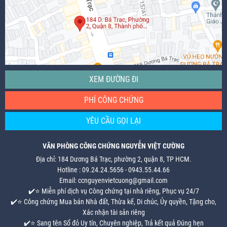
XEM ĐƯỜNG ĐI
PHÍ CÔNG CHỨNG
YÊU CẦU GỌI LẠI
VĂN PHÒNG CÔNG CHỨNG NGUYỄN VIỆT CƯỜNG
Địa chỉ: 184 Dương Bá Trạc, phường 2, quận 8, TP HCM.
Hotline : 09.24.24.5656 - 0943.55.44.66
Email: ccnguyenvietcuong@gmail.com
✔️⭐ Miễn phí dịch vụ Công chứng tại nhà riêng, Phục vụ 24/7
✔️⭐ Công chứng Mua bán Nhà đất, Thừa kế, Di chúc, Ủy quyền, Tặng cho,
Xác nhận tài sản riêng
✔️⭐ Sang tên Sổ đỏ Uy tín, Chuyên nghiệp, Trả kết quả Đúng hẹn