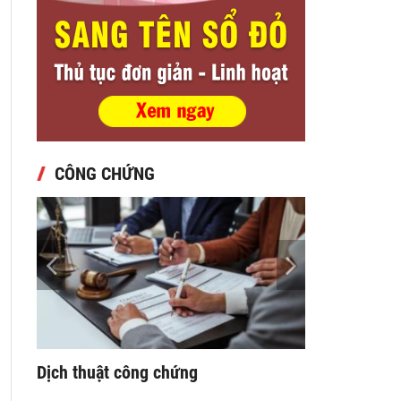
CÔNG CHỨNG
 phân
Dịch thuật công chứng
Sao y chứng t
ợ
ngay