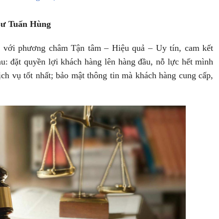
 Sư Tuấn Hùng
g với phương châm Tận tâm – Hiệu quả – Uy tín, cam kết
u: đặt quyền lợi khách hàng lên hàng đầu, nỗ lực hết mình
ch vụ tốt nhất; bảo mật thông tin mà khách hàng cung cấp,
ợp đồng thế chấp nhà
Công chứng văn bản thỏa thuận
chia tài sản riêng - chung của v