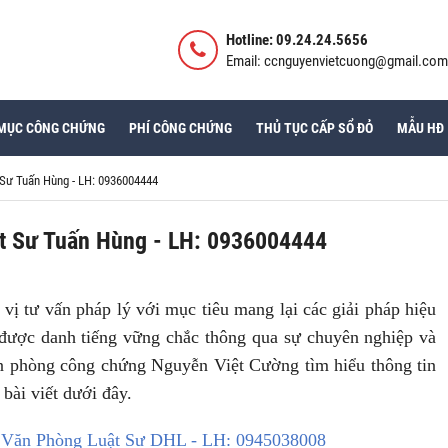
Hotline: 09.24.24.5656
Email: ccnguyenvietcuong@gmail.com
MỤC CÔNG CHỨNG
PHÍ CÔNG CHỨNG
THỦ TỤC CẤP SỔ ĐỎ
MẪU HĐ
 Sư Tuấn Hùng - LH: 0936004444
ật Sư Tuấn Hùng - LH: 0936004444
 vị tư vấn pháp lý với mục tiêu mang lại các giải pháp hiệu
 được danh tiếng vững chắc thông qua sự chuyên nghiệp và
n phòng công chứng Nguyễn Việt Cường tìm hiểu thông tin
bài viết dưới đây.
ỉ Văn Phòng Luật Sư
DHL
- LH: 0945038008