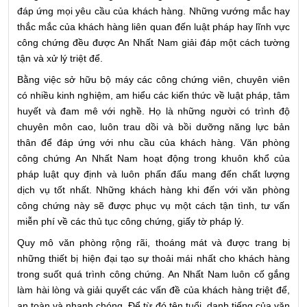
đáp ứng mọi yêu cầu của khách hàng. Những vướng mắc hay
thắc mắc của khách hàng liên quan đến luật pháp hay lĩnh vực
công chứng đều được An Nhất Nam giải đáp một cách tường
tận và xử lý triệt để.
Bằng việc sở hữu bộ máy các công chứng viên, chuyên viên
có nhiều kinh nghiệm, am hiểu các kiến thức về luật pháp, tâm
huyết và đam mê với nghề. Họ là những người có trình độ
chuyên môn cao, luôn trau dồi và bồi dưỡng năng lực bản
thân để đáp ứng với nhu cầu của khách hàng. Văn phòng
công chứng An Nhất Nam hoạt động trong khuôn khổ của
pháp luật quy định và luôn phấn đấu mang đến chất lượng
dịch vụ tốt nhất. Những khách hàng khi đến với văn phòng
công chứng này sẽ được phục vụ một cách tận tình, tư vấn
miễn phí về các thủ tục công chứng, giấy tờ pháp lý.
Quy mô văn phòng rộng rãi, thoáng mát và được trang bị
những thiết bị hiện đại tạo sự thoải mái nhất cho khách hàng
trong suốt quá trình công chứng. An Nhất Nam luôn cố gắng
làm hài lòng và giải quyết các vấn đề của khách hàng triệt để,
an toàn và nhanh chóng. Để từ đó tên tuổi, danh tiếng của văn