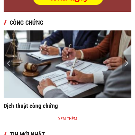
CÔNG CHỨNG
Dịch thuật công chứng
S
XEM THÊM
TIN MỚI NHẤT