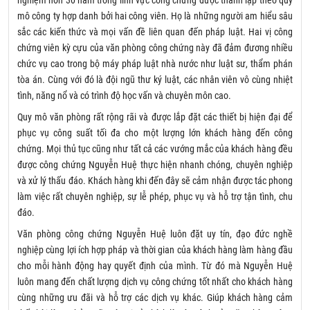
nghiệm hơn 30 năm trong lĩnh vực công chứng được thành lập theo quy
mô công ty hợp danh bởi hai công viên. Họ là những người am hiểu sâu
sắc các kiến thức và mọi vấn đề liên quan đến pháp luật. Hai vị công
chứng viên kỳ cựu của văn phòng công chứng này đã đảm đương nhiều
chức vụ cao trong bộ máy pháp luật nhà nước như luật sư, thẩm phán
tòa án. Cùng với đó là đội ngũ thư ký luật, các nhân viên vô cùng nhiệt
tình, năng nổ và có trình độ học vấn và chuyên môn cao.
Quy mô văn phòng rất rộng rãi và được lắp đặt các thiết bị hiện đại để
phục vụ công suất tối đa cho một lượng lớn khách hàng đến công
chứng. Mọi thủ tục cũng như tất cả các vướng mắc của khách hàng đều
được công chứng Nguyễn Huệ thực hiện nhanh chóng, chuyên nghiệp
và xử lý thấu đáo. Khách hàng khi đến đây sẽ cảm nhận được tác phong
làm việc rất chuyên nghiệp, sự lễ phép, phục vụ và hỗ trợ tận tình, chu
đáo.
Văn phòng công chứng Nguyễn Huệ luôn đặt uy tín, đạo đức nghề
nghiệp cùng lợi ích hợp pháp và thời gian của khách hàng làm hàng đầu
cho mỗi hành động hay quyết định của mình. Từ đó mà Nguyễn Huệ
luôn mang đến chất lượng dịch vụ công chứng tốt nhất cho khách hàng
cùng những ưu đãi và hỗ trợ các dịch vụ khác. Giúp khách hàng cảm