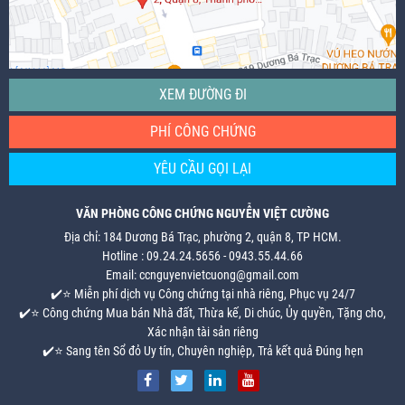
XEM ĐƯỜNG ĐI
PHÍ CÔNG CHỨNG
YÊU CẦU GỌI LẠI
VĂN PHÒNG CÔNG CHỨNG NGUYỄN VIỆT CƯỜNG
Địa chỉ: 184 Dương Bá Trạc, phường 2, quận 8, TP HCM.
Hotline : 09.24.24.5656 - 0943.55.44.66
Email: ccnguyenvietcuong@gmail.com
✔️⭐ Miễn phí dịch vụ Công chứng tại nhà riêng, Phục vụ 24/7
✔️⭐ Công chứng Mua bán Nhà đất, Thừa kế, Di chúc, Ủy quyền, Tặng cho,
Xác nhận tài sản riêng
✔️⭐ Sang tên Sổ đỏ Uy tín, Chuyên nghiệp, Trả kết quả Đúng hẹn