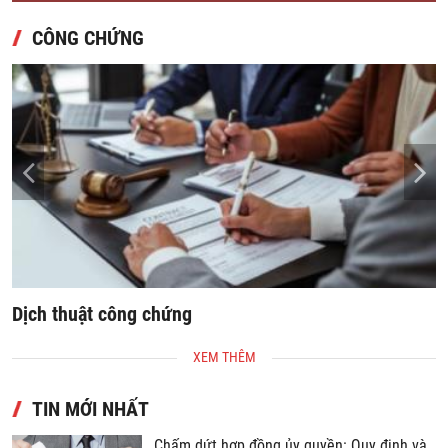
CÔNG CHỨNG
Dịch thuật công chứng
S
XEM THÊM
TIN MỚI NHẤT
Chấm dứt hợp đồng ủy quyền: Quy định và