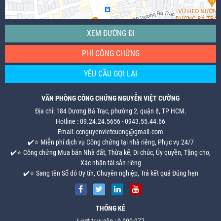
XEM ĐƯỜNG ĐI
PHÍ CÔNG CHỨNG
YÊU CẦU GỌI LẠI
VĂN PHÒNG CÔNG CHỨNG NGUYỄN VIỆT CƯỜNG
Địa chỉ: 184 Dương Bá Trạc, phường 2, quận 8, TP HCM.
Hotline : 09.24.24.5656 - 0943.55.44.66
Email: ccnguyenvietcuong@gmail.com
✔️⭐ Miễn phí dịch vụ Công chứng tại nhà riêng, Phục vụ 24/7
✔️⭐ Công chứng Mua bán Nhà đất, Thừa kế, Di chúc, Ủy quyền, Tặng cho,
Xác nhận tài sản riêng
✔️⭐ Sang tên Sổ đỏ Uy tín, Chuyên nghiệp, Trả kết quả Đúng hẹn
THỐNG KÊ
Lượt truy cập : 9,000,077