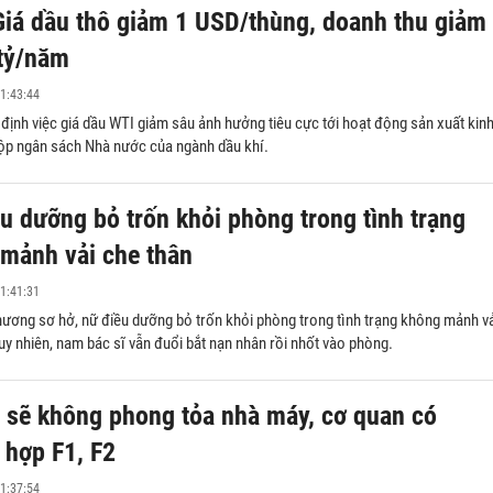
iá dầu thô giảm 1 USD/thùng, doanh thu giảm
tỷ/năm
1:43:44
ịnh việc giá dầu WTI giảm sâu ảnh hưởng tiêu cực tới hoạt động sản xuất kin
ộp ngân sách Nhà nước của ngành dầu khí.
u dưỡng bỏ trốn khỏi phòng trong tình trạng
mảnh vải che thân
1:41:31
hương sơ hở, nữ điều dưỡng bỏ trốn khỏi phòng trong tình trạng không mảnh v
uy nhiên, nam bác sĩ vẫn đuổi bắt nạn nhân rồi nhốt vào phòng.
 sẽ không phong tỏa nhà máy, cơ quan có
 hợp F1, F2
ợp đồng thế chấp nhà
Công chứng văn bản thỏa thuận
chia tài sản riêng - chung của v
1:37:54