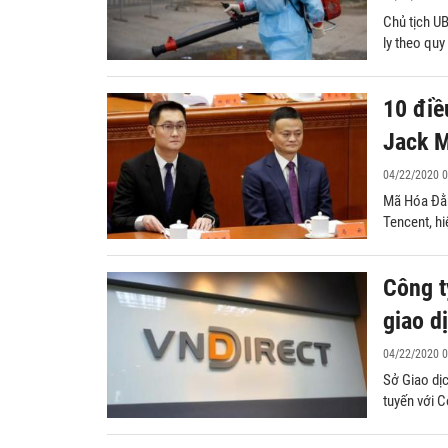
Chủ tịch U
ly theo quy
10 điề
Jack 
04/22/2020 0
Mã Hóa Đằng
Tencent, hi
Công t
giao d
04/22/2020 0
Sở Giao dị
tuyến với 