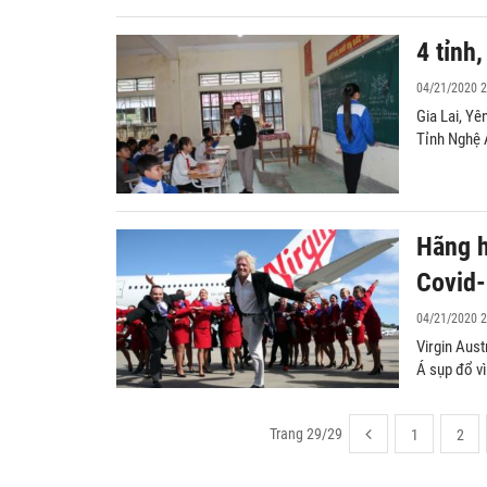
4 tỉnh
04/21/2020 2
Gia Lai, Yê
Tỉnh Nghệ 
Hãng h
Covid
04/21/2020 2
Virgin Aust
Á sụp đổ vì
Trang 29/29
1
2