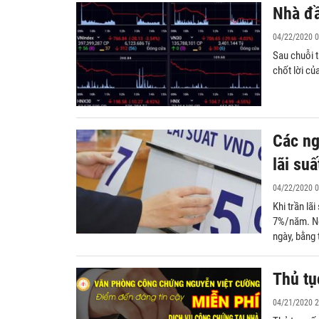
Nhà đầ
04/22/2020 0
Sau chuỗi t
chốt lời c
Các ng
lãi suấ
04/22/2020 0
Khi trần lã
7%/năm. Ng
ngày, bằng 
Thủ tụ
04/21/2020 2