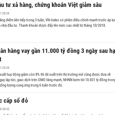
u tư xả hàng, chứng khoán Việt giảm sâu
1:28:34
ăng điểm liên tiếp trong 3 tuần, VN-Index có phiên điều chỉnh mạnh trước áp lự
ủa nhà đầu tư. Thanh khoản được đẩy lên mức cao nhất từ tháng 10/2018.
ân hàng vay gần 11.000 tỷ đồng 3 ngày sau h
t
1:24:54
i suất huy động giảm còn 8% thì lãi suất trên thị trường mở cũng được đưa về
ay lập tức, giao dịch trên OMO tăng mạnh, NHNN bơm tới 10.831 tỷ đồng tron
tổng lượng cung ứng trong 6 tuần trước đó.
c cấp sổ đỏ
0:28:33