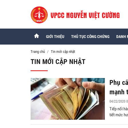
GIỚI THIỆU
THỦ TỤC CÔNG CHỨNG
DANH 
Trang chủ
Tin mới cập nhật
TIN MỚI CẬP NHẬT
Phụ cấ
mạnh 
04/22/2020 0
Tiếp nối hà
tiết mức h