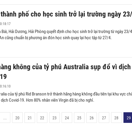
, thành phố cho học sinh trở lại trường ngày 23
0:18:17
n Bái, Hải Dương, Hải Phòng quyết định cho học sinh trở lại trường từ ngày 23/4
An cũng chuẩn bị phương án đón học sinh quay lại học tập từ 27/4.
àng không của tỷ phú Australia sụp đổ vì dịch
-19
0:16:10
ralia của tỷ phú Rid Branson trở thành hãng hàng không đầu tiên tại khu vực ch
 dịch Covid-19. Hơn 80% nhân viên Virgin đã bị cho nghỉ.
...
20
21
22
23
24
25
26
27
28
29