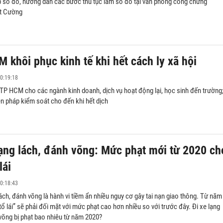
p sổ đỏ, hướng dẫn các bước thủ tục làm sổ đỏ tại văn phòng công chứng
t Cường
 khôi phục kinh tế khi hết cách ly xã hội
0:19:18
TP HCM cho các ngành kinh doanh, dịch vụ hoạt động lại, học sinh đến trường
iện pháp kiểm soát cho đến khi hết dịch
lạng lách, đánh võng: Mức phạt mới từ 2020 ch
lái
0:18:43
lách, đánh võng là hành vi tiềm ẩn nhiều nguy cơ gây tai nạn giao thông. Từ năm
tổ lái” sẽ phải đối mặt với mức phạt cao hơn nhiều so với trước đây.​ Đi xe lạng
võng bị phạt bao nhiêu từ năm 2020?