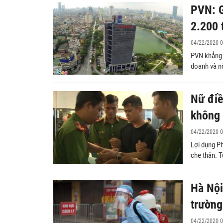
PVN: G
2.200 
04/22/2020 0
PVN khẳng đ
doanh và n
Nữ điề
không 
04/22/2020 0
Lợi dụng P
che thân. T
Hà Nội
trường
Công chứng hợp đồng tặng cho bất
Công chứng h
động sản
đất, tài sản
04/22/2020 0