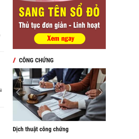
h
CÔNG CHỨNG
ải
 phân
Dịch thuật công chứng
Sao y chứng t
ợ
ngay