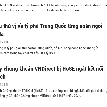
chồng
BND Hà Nội nhấn mạnh trường hợp F1 tại nhà máy, xí nghiệp sẽ được đưa đi cá
 định. F1 có xét nghiệm âm tính thì F2 đi làm lại bình thường.
u thú vị về tỷ phú Trung Quốc từng soán ngôi
Ma
1:34:46
 là tỷ phú giàu thứ hai tại Trung Quốc, sở hữu hãng công nghệ khổng lồ
ện nắm trong tay khối tài sản 38,1 tỷ USD.
y chứng khoán VNDirect bị HoSE ngắt kết nối
ịch
1:31:48
ch Chứng khoán TP.HCM (HoSE) tối qua thông báo đã ngắt kết nối giao dịch tr
Công ty Cổ phần Chứng khoán VNDirect từ 14h17 chiều 20/4.