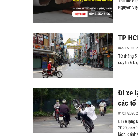
Thủ tục cấ
Nguyễn Việ
TP HCM
04/21/2020 2
Từ tháng 5 
duy trì 6 b
Đi xe 
các tổ 
04/21/2020 2
Đi xe lạng 
2020, các “
lách, đánh 