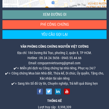
XEM ĐƯỜNG ĐI
PHÍ CÔNG CHỨNG
YÊU CẦU GỌI LẠI
VĂN PHÒNG CÔNG CHỨNG NGUYỄN VIỆT CƯỜNG
Địa chỉ: 184 Dương Bá Trạc, phường 2, quận 8, TP HCM.
Hotline : 09.24.24.5656 - 0943.55.44.66
Email: ccnguyenvietcuong@gmail.com
✔️⭐ Miễn phí dịch vụ Công chứng tại nhà riêng, Phục vụ 24/7
✔️⭐ Công chứng Mua bán Nhà đất, Thừa kế, Di chúc, Ủy quyền, Tặng cho,
Xác nhận tài sản riêng
✔️⭐ Sang tên Sổ đỏ Uy tín, Chuyên nghiệp, Trả kết quả Đúng hẹn
THỐNG KÊ
Lượt truy cập : 8,998,309