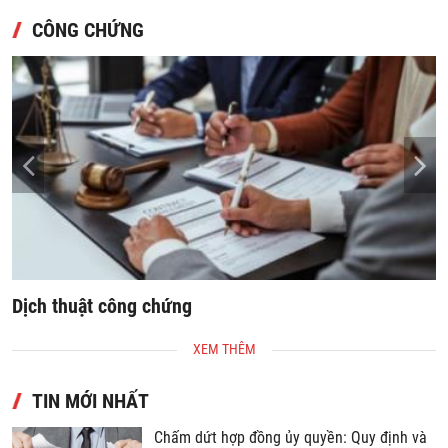
CÔNG CHỨNG
Dịch thuật công chứng
S
XEM THÊM
TIN MỚI NHẤT
Chấm dứt hợp đồng ủy quyền: Quy định và