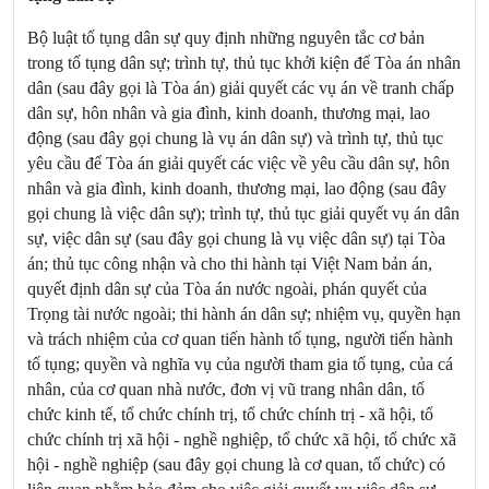
Bộ luật tố tụng dân sự quy định những nguyên tắc cơ bản
trong tố tụng dân sự; trình tự, thủ tục khởi kiện để Tòa án nhân
dân (sau đây gọi là Tòa án) giải quyết các vụ án về tranh chấp
dân sự, hôn nhân và gia đình, kinh doanh, thương mại, lao
động (sau đây gọi chung là vụ án dân sự) và trình tự, thủ tục
yêu cầu để Tòa án giải quyết các việc về yêu cầu dân sự, hôn
nhân và gia đình, kinh doanh, thương mại, lao động (sau đây
gọi chung là việc dân sự); trình tự, thủ tục giải quyết vụ án dân
sự, việc dân sự (sau đây gọi chung là vụ việc dân sự) tại Tòa
án; thủ tục công nhận và cho thi hành tại Việt Nam bản án,
quyết định dân sự của Tòa án nước ngoài, phán quyết của
Trọng tài nước ngoài; thi hành án dân sự; nhiệm vụ, quyền hạn
và trách nhiệm của cơ quan tiến hành tố tụng, người tiến hành
tố tụng; quyền và nghĩa vụ của người tham gia tố tụng, của cá
nhân, của cơ quan nhà nước, đơn vị vũ trang nhân dân, tổ
chức kinh tế, tổ chức chính trị, tổ chức chính trị - xã hội, tổ
chức chính trị xã hội - nghề nghiệp, tổ chức xã hội, tổ chức xã
hội - nghề nghiệp (sau đây gọi chung là cơ quan, tổ chức) có