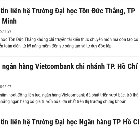
tin liên hệ Trường Đại học Tôn Đức Thắng, TP
 Minh
5:41:29
 học Tôn Đức Thắng không chỉ truyền tải kiến thức chuyên môn mà còn tạo cơ
iển toàn diện, từ kỹ năng mềm đến sự sáng tạo và tư duy độc lập.
ỉ ngân hàng Vietcombank chi nhánh TP. Hồ Chí
5:33:07
năm hoạt động liên tục, ngân hàng Vietcombank đã phát triển vượt bậc, trở th
hững ngân hàng có giá trị vốn hóa lớn nhất trên thị trường chứng khoán.
tin liên hệ Trường Đại học Ngân hàng TP Hồ C
ăn bản thỏa thuận phân
Dịch thuật công chứng
riêng - chung của vợ