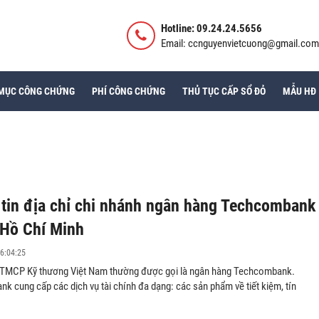
Hotline: 09.24.24.5656
Email: ccnguyenvietcuong@gmail.com
MỤC CÔNG CHỨNG
PHÍ CÔNG CHỨNG
THỦ TỤC CẤP SỔ ĐỎ
MẪU HĐ
tin địa chỉ chi nhánh ngân hàng Techcombank
. Hồ Chí Minh
6:04:25
TMCP Kỹ thương Việt Nam thường được gọi là ngân hàng Techcombank.
 cung cấp các dịch vụ tài chính đa dạng: các sản phẩm về tiết kiệm, tín