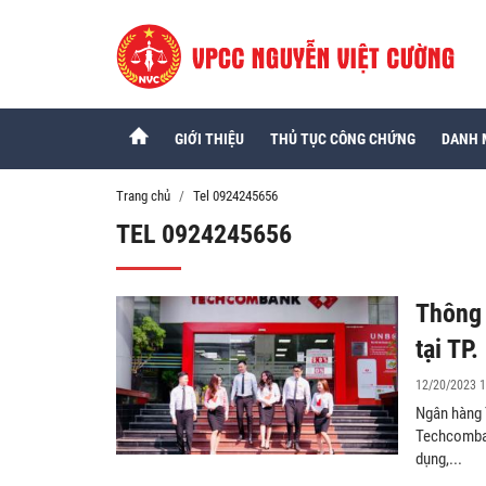
GIỚI THIỆU
THỦ TỤC CÔNG CHỨNG
DANH 
Trang chủ
Tel 0924245656
TEL 0924245656
Thông 
tại TP
12/20/2023 1
Ngân hàng 
Techcombank
dụng,...