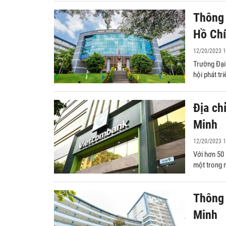
Thông 
Hồ Chí
12/20/2023 1
Trường Đại
hội phát tr
Địa ch
Minh
12/20/2023 1
Với hơn 50 
một trong n
Thông 
bất
Công chứng hợp đồng thế chấp nhà
Công chứng v
Minh
đất, tài sản
chia tài sản 