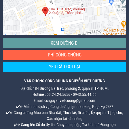
XEM ĐƯỜNG ĐI
PHÍ CÔNG CHỨNG
YÊU CẦU GỌI LẠI
VĂN PHÒNG CÔNG CHỨNG NGUYỄN VIỆT CƯỜNG
Địa chỉ: 184 Dương Bá Trạc, phường 2, quận 8, TP HCM.
Hotline : 09.24.24.5656 - 0943.55.44.66
Email: ccnguyenvietcuong@gmail.com
✔️⭐ Miễn phí dịch vụ Công chứng tại nhà riêng, Phục vụ 24/7
✔️⭐ Công chứng Mua bán Nhà đất, Thừa kế, Di chúc, Ủy quyền, Tặng cho,
Xác nhận tài sản riêng
✔️⭐ Sang tên Sổ đỏ Uy tín, Chuyên nghiệp, Trả kết quả Đúng hẹn