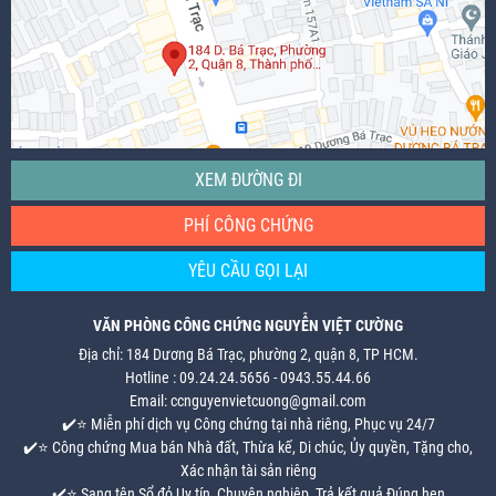
XEM ĐƯỜNG ĐI
PHÍ CÔNG CHỨNG
YÊU CẦU GỌI LẠI
VĂN PHÒNG CÔNG CHỨNG NGUYỄN VIỆT CƯỜNG
Địa chỉ: 184 Dương Bá Trạc, phường 2, quận 8, TP HCM.
Hotline : 09.24.24.5656 - 0943.55.44.66
Email: ccnguyenvietcuong@gmail.com
✔️⭐ Miễn phí dịch vụ Công chứng tại nhà riêng, Phục vụ 24/7
✔️⭐ Công chứng Mua bán Nhà đất, Thừa kế, Di chúc, Ủy quyền, Tặng cho,
Xác nhận tài sản riêng
✔️⭐ Sang tên Sổ đỏ Uy tín, Chuyên nghiệp, Trả kết quả Đúng hẹn