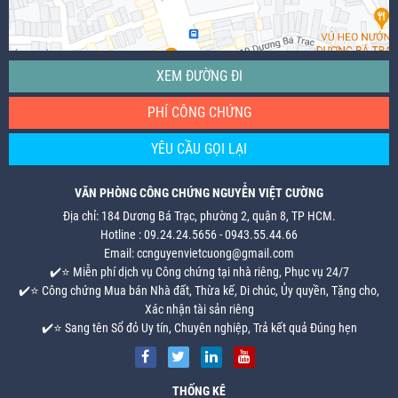
XEM ĐƯỜNG ĐI
PHÍ CÔNG CHỨNG
YÊU CẦU GỌI LẠI
VĂN PHÒNG CÔNG CHỨNG NGUYỄN VIỆT CƯỜNG
Địa chỉ: 184 Dương Bá Trạc, phường 2, quận 8, TP HCM.
Hotline : 09.24.24.5656 - 0943.55.44.66
Email: ccnguyenvietcuong@gmail.com
✔️⭐ Miễn phí dịch vụ Công chứng tại nhà riêng, Phục vụ 24/7
✔️⭐ Công chứng Mua bán Nhà đất, Thừa kế, Di chúc, Ủy quyền, Tặng cho,
Xác nhận tài sản riêng
✔️⭐ Sang tên Sổ đỏ Uy tín, Chuyên nghiệp, Trả kết quả Đúng hẹn
THỐNG KÊ