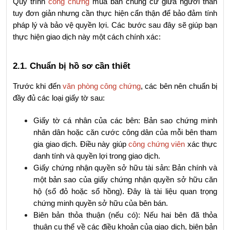
Quy trình 
công chứng
 mua bán chung cư giữa người thân 
tuy đơn giản nhưng cần thực hiện cẩn thận để bảo đảm tính 
pháp lý và bảo vệ quyền lợi. Các bước sau đây sẽ giúp bạn 
thực hiện giao dịch này một cách chính xác:
2.1. Chuẩn bị hồ sơ cần thiết
Trước khi đến 
văn phòng công chứng
, các bên nên chuẩn bị 
đầy đủ các loại giấy tờ sau:
Giấy tờ cá nhân của các bên: Bản sao chứng minh 
nhân dân hoặc căn cước công dân của mỗi bên tham 
gia giao dịch. Điều này giúp 
công chứng viên
 xác thực 
danh tính và quyền lợi trong giao dịch.
Giấy chứng nhận quyền sở hữu tài sản: Bản chính và 
một bản sao của giấy chứng nhận quyền sở hữu căn 
hộ (sổ đỏ hoặc sổ hồng). Đây là tài liệu quan trọng 
chứng minh quyền sở hữu của bên bán.
Biên bản thỏa thuận (nếu có): Nếu hai bên đã thỏa 
thuận cụ thể về các điều khoản của giao dịch, biên bản 