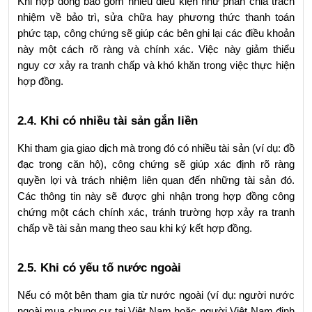
Khi hợp đồng bao gồm nhiều điều kiện như phân chia trách 
nhiệm về bảo trì, sửa chữa hay phương thức thanh toán 
phức tạp, công chứng sẽ giúp các bên ghi lại các điều khoản 
này một cách rõ ràng và chính xác. Việc này giảm thiểu 
nguy cơ xảy ra tranh chấp và khó khăn trong việc thực hiện 
hợp đồng.
2.4. Khi có nhiều tài sản gắn liền
Khi tham gia giao dịch mà trong đó có nhiều tài sản (ví dụ: đồ 
đạc trong căn hộ), công chứng sẽ giúp xác định rõ ràng 
quyền lợi và trách nhiệm liên quan đến những tài sản đó. 
Các thông tin này sẽ được ghi nhận trong hợp đồng công 
chứng một cách chính xác, tránh trường hợp xảy ra tranh 
chấp về tài sản mang theo sau khi ký kết hợp đồng.
2.5. Khi có yếu tố nước ngoài
Nếu có một bên tham gia từ nước ngoài (ví dụ: người nước 
ngoài mua chung cư tại Việt Nam hoặc người Việt Nam định 