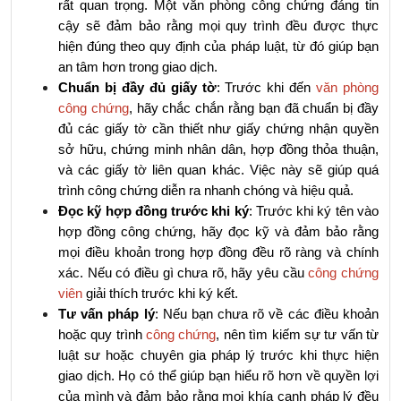
rất quan trọng. Một văn phòng công chứng đáng tin 
cậy sẽ đảm bảo rằng mọi quy trình đều được thực 
hiện đúng theo quy định của pháp luật, từ đó giúp bạn 
an tâm hơn trong giao dịch.
Chuẩn bị đầy đủ giấy tờ
: Trước khi đến 
văn phòng 
công chứng
, hãy chắc chắn rằng bạn đã chuẩn bị đầy 
đủ các giấy tờ cần thiết như giấy chứng nhận quyền 
sở hữu, chứng minh nhân dân, hợp đồng thỏa thuận, 
và các giấy tờ liên quan khác. Việc này sẽ giúp quá 
trình công chứng diễn ra nhanh chóng và hiệu quả.
Đọc kỹ hợp đồng trước khi ký
: Trước khi ký tên vào 
hợp đồng công chứng, hãy đọc kỹ và đảm bảo rằng 
mọi điều khoản trong hợp đồng đều rõ ràng và chính 
xác. Nếu có điều gì chưa rõ, hãy yêu cầu 
công chứng 
viên
 giải thích trước khi ký kết.
Tư vấn pháp lý
: Nếu bạn chưa rõ về các điều khoản 
hoặc quy trình 
công chứng
, nên tìm kiếm sự tư vấn từ 
luật sư hoặc chuyên gia pháp lý trước khi thực hiện 
giao dịch. Họ có thể giúp bạn hiểu rõ hơn về quyền lợi 
của mình và đảm bảo rằng mọi khía cạnh pháp lý đều 