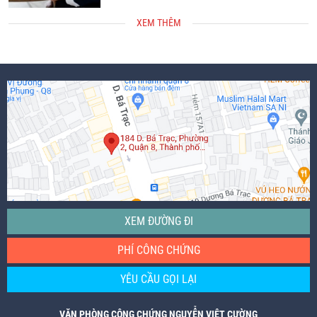
XEM THÊM
XEM ĐƯỜNG ĐI
PHÍ CÔNG CHỨNG
YÊU CẦU GỌI LẠI
VĂN PHÒNG CÔNG CHỨNG NGUYỄN VIỆT CƯỜNG